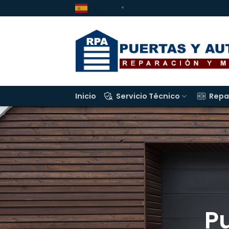
Saltar
Español
▼
al
contenido
Inicio
Servicio Técnico
Repa
P