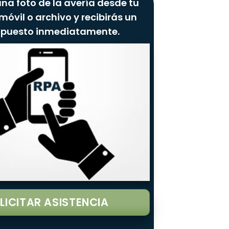
na foto de la avería desde tu
móvil o archivo y recibirás un
upuesto inmediatamente.
LICITAR ASISTENCIA