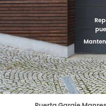
Rep
pue
Manteni
Puerta Garaje Manres