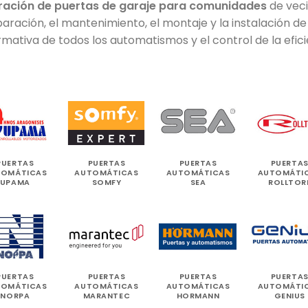
ración de puertas de garaje para comunidades
de vec
aración, el mantenimiento, el montaje y la instalación d
mativa de todos los automatismos y el control de la efic
PUERTAS
PUERTAS
PUERTAS
PUERTAS
TOMÁTICAS
AUTOMÁTICAS
AUTOMÁTICAS
AUTOMÁTI
UPAMA
SOMFY
SEA
ROLLTOR
PUERTAS
PUERTAS
PUERTAS
PUERTAS
TOMÁTICAS
AUTOMÁTICAS
AUTOMÁTICAS
AUTOMÁTI
NORPA
MARANTEC
HORMANN
GENIUS