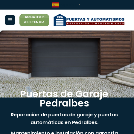
Saltar
Español
▼
al
SOLICITAR
contenido
ASISTENCIA
Puertas de Garaje
Pedralbes
Reparación de puertas de garaje y puertas
automáticas en Pedralbes.
Mantenimiento e instalación con garantía