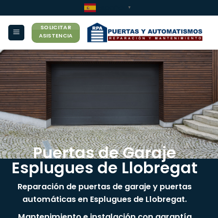
Saltar
Español
▼
al
SOLICITAR
contenido
ASISTENCIA
Puertas de Garaje
Esplugues de Llobregat
Reparación de puertas de garaje y puertas
automáticas en Esplugues de Llobregat.
Mantenimiento e instalación con garantía