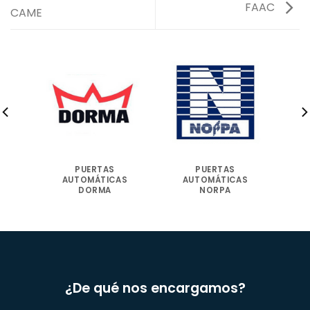
FAAC
CAME
PUERTAS
PUERTAS
AS
AUTOMÁTICAS
AUTOMÁTICAS
DORMA
NORPA
¿De qué nos encargamos?