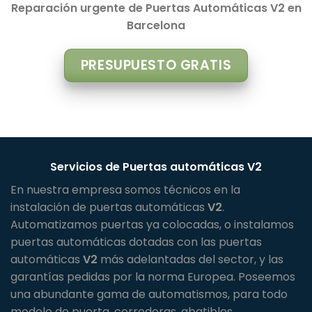
Reparación urgente de Puertas Automáticas V2 en
Barcelona
PRESUPUESTO GRATIS
Servicios de Puertas automáticas
V2
En nuestra empresa somos técnicos en la
instalación de puertas automáticas
V2
.
Automatizamos puertas ya colocadas, o instalamos
puertas automáticas dotadas con las puertas
automáticas
V2
más adelantadas del sector, y las
garantías pedidas por la norma Europea. Poseemos
una abundante gama de automatismos, para todo
modelo de puerta, correderas, abatibles,