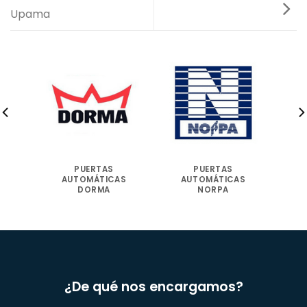
Upama
PUERTAS
PUERTAS
AS
AUTOMÁTICAS
AUTOMÁTICAS
DORMA
NORPA
¿De qué nos encargamos?