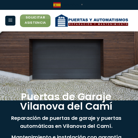
Saltar
Español
▼
al
SOLICITAR
contenido
ASISTENCIA
Puertas de Garaje
Vilanova del Camí
Reparación de puertas de garaje y puertas
automáticas en Vilanova del Camí.
Mantenimiento e instalación con garantía