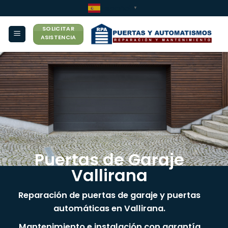
Saltar
Español
▼
al
SOLICITAR
contenido
ASISTENCIA
Puertas de Garaje
Vallirana
Reparación de puertas de garaje y puertas
automáticas en Vallirana.
Mantenimiento e instalación con garantía