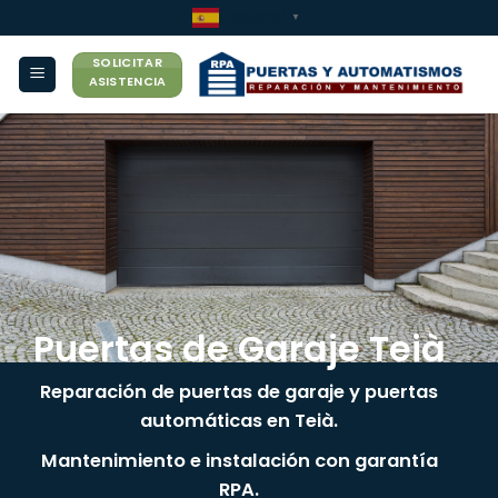
Saltar
Español
▼
al
SOLICITAR
contenido
ASISTENCIA
Puertas de Garaje Teià
Reparación de puertas de garaje y puertas
automáticas en Teià.
Mantenimiento e instalación con garantía
RPA.