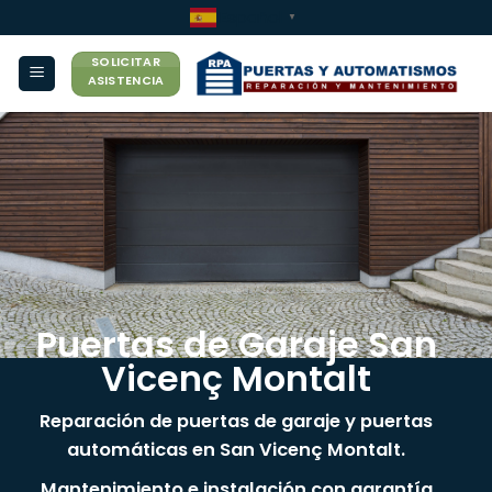
Saltar
Español
▼
al
SOLICITAR
contenido
ASISTENCIA
Puertas de Garaje San
Vicenç Montalt
Reparación de puertas de garaje y puertas
automáticas en San Vicenç Montalt.
Mantenimiento e instalación con garantía